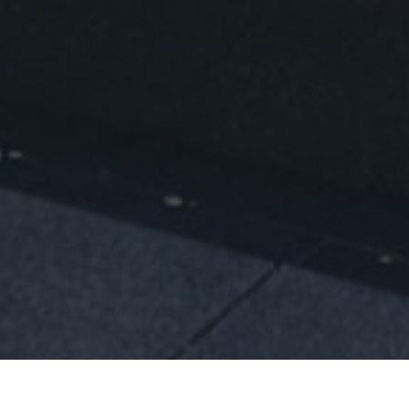
SEC в июле 2
зглавил отдел исполнения наказаний