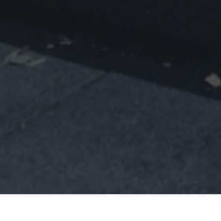
Гурбир Гревал
во