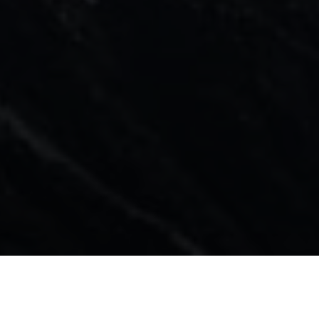
ключении России в список стран — спонсоров терр